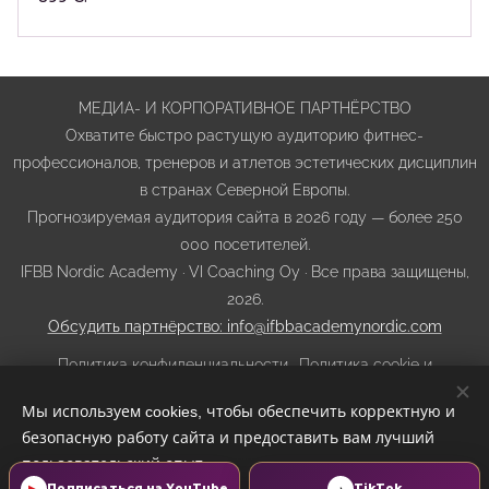
МЕДИА- И КОРПОРАТИВНОЕ ПАРТНЁРСТВО
Охватите быстро растущую аудиторию фитнес-
профессионалов, тренеров и атлетов эстетических дисциплин
в странах Северной Европы.
Прогнозируемая аудитория сайта в 2026 году — более 250
000 посетителей.
IFBB Nordic Academy · VI Coaching Oy · Все права защищены,
2026.
Обсудить партнёрство: info@ifbbacademynordic.com
Политика конфиденциальности
·
Политика cookie и
отслеживания
·
Условия использования сайта
·
Условия
Мы используем cookies, чтобы обеспечить корректную и
покупки, отмены и возврата
·
Прозрачность ИИ
безопасную работу сайта и предоставить вам лучший
Cookie-файлы
пользовательский опыт.
Подписаться на YouTube
TikTok