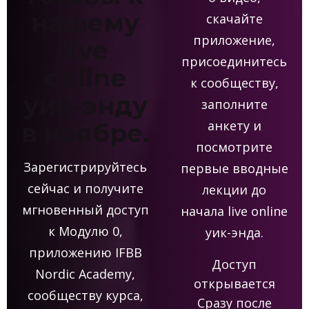
нашему
скачайте
приложение,
live
присоединитесь
online
к сообществу,
уик-энду
заполните
анкету и
в ноябре.
посмотрите
Зарегистрируйтесь
первые вводные
сейчас и получите
лекции до
мгновенный доступ
начала live online
к Модулю 0,
уик-энда.
приложению IFBB
Доступ
Nordic Academy,
открывается
сообществу курса,
Сразу после