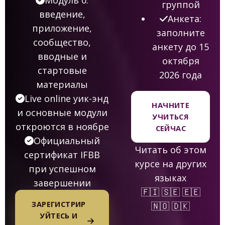
группой
введение,
Анкета:
приложение,
заполните
сообщество,
анкету до 15
вводные и
октября
стартовые
2026 года
материалы
Live online уик-энд
НАЧНИТЕ
и основные модули
УЧИТЬСЯ
откроются в ноябре
СЕЙЧАС
Официальный
Читать об этом
сертификат IFBB
курсе на других
при успешном
языках
завершении
🇫🇮
🇸🇪
🇪🇪
ЗАРЕГИСТРИР
🇳🇴
🇩🇰
УЙТЕСЬ И