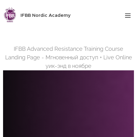
IFBB Nordic Academy
IFBB Advanced Resistance Training Course
Landing Page - Мгновенный доступ + Live Online
уик-энд в ноябре