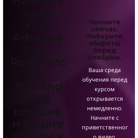
Начните
свой
курс
Начните
сейчас.
Advance
Наберите
обороты
d
перед
ноябрем.
Resistanc
Ваша среда
e
обучения перед
Training
курсом
уже
открывается
сегодня
немедленно.
Начните с
и будьте
приветственног
готовы к
о видео,