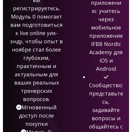
приложени
регистрируетесь.
ю:
учитесь
Модуль 0 помогает
через
вам подготовиться
мобильное
к live online уик-
приложение
энду, чтобы опыт в
IFBB Nordic
ноябре стал более
Academy для
глубоким,
iOS и
практичным и
Android
актуальным для
ваших реальных
Сообщество:
тренерских
представьте
вопросов.
сь,
Мгновенный
задавайте
доступ после
вопросы и
покупки
общайтесь с
Модуль 0: