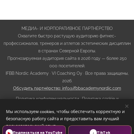
МЕДИА- И КОРПОРАТИВНОЕ ПАРТНЁРСТВО
Охватите быстро растущую аудиторию фитнес-
профессионалов, тренеров и атлетов эстетических дисциплин
в странах Северной Европы.
Прогнозируемая аудитория сайта в 2026 году — более 250
000 посетителей.
IFBB Nordic Academy · VI Coaching Oy · Все права защищены,
2026.
Обсудить партнёрство: info@ifbbacademynordic.com
Политика конфиденциальности
·
Политика cookie и
отслеживания
·
Условия использования сайта
·
Условия
Мы используем cookies, чтобы обеспечить корректную и
покупки, отмены и возврата
·
Прозрачность ИИ
безопасную работу сайта и предоставить вам лучший
Cookie-файлы
пользовательский опыт.
▶
♪
Подписаться на YouTube
TikTok