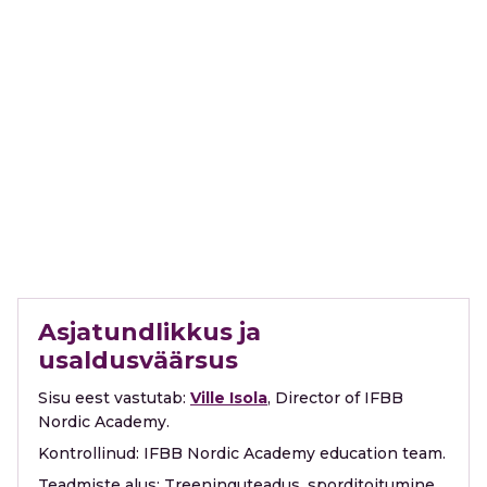
Asjatundlikkus ja
usaldusväärsus
Sisu eest vastutab:
Ville Isola
, Director of IFBB
Nordic Academy.
Kontrollinud:
IFBB Nordic Academy education team.
Teadmiste alus:
Treeninguteadus, sporditoitumine,