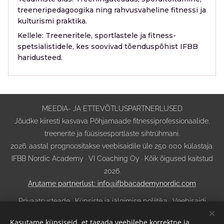
treeneripedagoogika ning rahvusvaheline fitnessi ja
kulturismi praktika.
Kellele:
Treeneritele, sportlastele ja fitness-
spetsialistidele, kes soovivad tõenduspõhist IFBB
haridusteed.
MEEDIA- JA ETTEVÕTLUSPARTNERLUSED
Jõudke kiiresti kasvava Põhjamaade fitnessiprofessionaalide,
treenerite ja füüsisesportlaste sihtrühmani.
2026. aastal prognoositakse veebisaidile üle 250 000 külastaja.
IFBB Nordic Academy · VI Coaching Oy · Kõik õigused kaitstud
2026.
Arutame partnerlust: info@ifbbacademynordic.com
Privaatsusteade
·
Küpsiste ja jälgimise poliitika
·
Veebisaidi
kasutustingimused
·
Ostu-, tühistamis- ja tagastustingimused
·
Kasutame küpsiseid, et tagada veebilehe korrektne ja