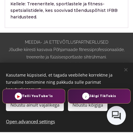
Kellele:
Treeneritele, sportlastele ja fitness-
spetsialistidele, kes soovivad tõenduspõhist IFBB
haridusteed.
MEEDIA- JA ETTEVÕTLUSPARTNERLUSED
Jõudke kiiresti kasvava Põhjamaade fitnessiprofessionaalide,
treenerite ja füüsisesportlaste sihtrühmani.
2026. aastal prognoositakse veebisaidile üle 250 000 külastaja.
IFBB Nordic Academy · VI Coaching Oy · Kõik õigused kaitstud
Kasutame küpsiseid, et tagada veebilehe korrektne ja
2026.
turvaline toimimine ning pakkuda sulle parimat
Arutame partnerlust: info@ifbbacademynordic.com
kasutuskogemust.
▶
♪
Telli YouTube'is
Jälgi TikTokis
Privaatsusteade
·
Küpsiste ja jälgimise poliitika
·
Veebisaidi
Nõustu ainult vajalikega
Nõustu kõigiga
kasutustingimused
·
Ostu-, tühistamis- ja tagastustingimused
·
Tehisintellekti läbipaistvus
Open advanced settings
Cookies