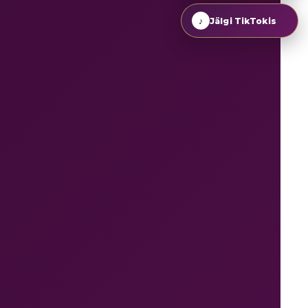
♪
Jälgi TikTokis