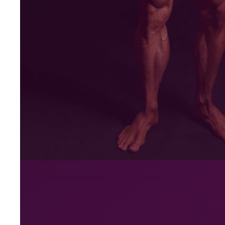
Live 23.–25. okt. veebis