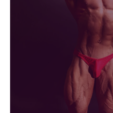
Kohene juurdepääs
platvormile