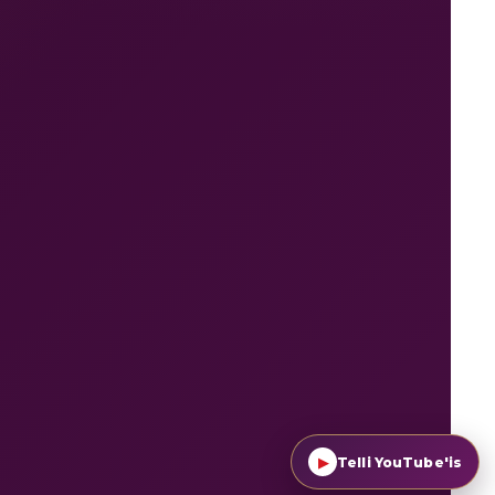
▶
Telli YouTube'is