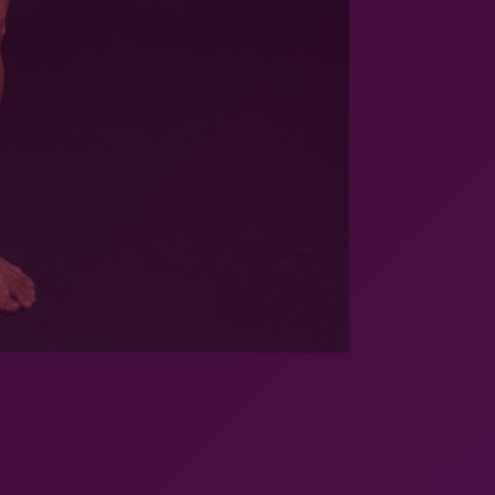
Digitaalne IFBB Nordic
Academy sertifikaat