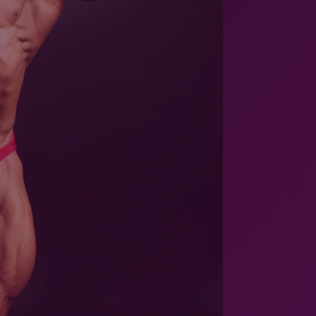
Runway eelmaterjal on kaasas