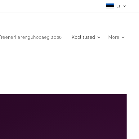
ET
Treeneri arenguhooaeg 2026
Koolitused
More