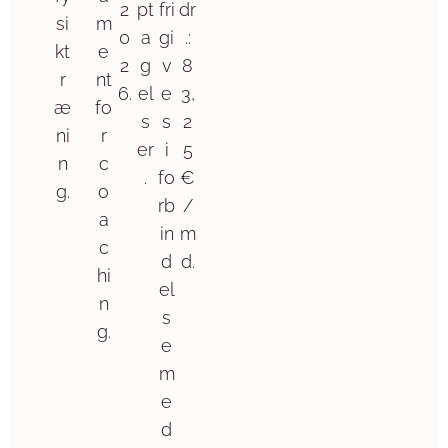
2
pt
fri
dr
si
m
0
a
gi
.:
kt
e
2
g
v
8
r
nt
6.
el
e
3,
æ
fo
s
s
2
ni
r
er
i
5
n
c
.
fo
€
g.
o
rb
/
a
in
m
c
d
d.
hi
el
n
s
g.
e
m
e
d