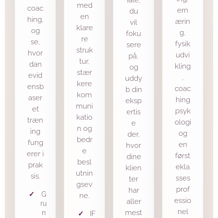
med
coac
ern
du
en
hing,
ærin
vil
klare
og
g,
foku
re
se,
fysik
sere
struk
hvor
udvi
på,
tur,
dan
kling
og
stær
evid
,
uddy
kere
ensb
coac
b din
kom
aser
hing
eksp
muni
et
psyk
ertis
katio
træn
ologi
e
n og
ing
og
der,
bedr
fung
en
hvor
e
erer i
først
dine
besl
prak
ekla
klien
utnin
sis.
sses
ter
gsev
prof
har
G
ne.
essio
aller
ru
nel
n
mest
IF