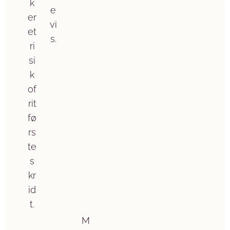
k
e
er
vi
et
s.
ri
si
k
of
rit
fø
rs
te
s
kr
id
t.
M