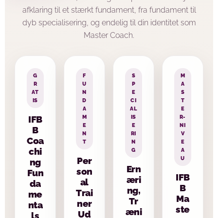
afklaring til et stærkt fundament, fra fundament til
dyb specialisering, og endelig til din identitet som
Master Coach.
G
F
S
M
R
U
P
A
AT
N
E
S
IS
D
CI
T
A
AL
E
M
IS
R-
IFB
E
E
NI
B
N
RI
V
Coa
T
N
E
chi
G
A
U
Per
ng
Ern
son
Fun
IFB
æri
al
da
B
ng,
Trai
me
Ma
Tr
ner
nta
ste
æni
Ud
ls