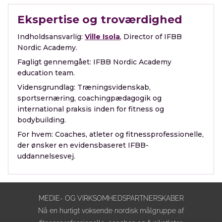
Ekspertise og troværdighed
Indholdsansvarlig:
Ville Isola
, Director of IFBB
Nordic Academy.
Fagligt gennemgået:
IFBB Nordic Academy
education team.
Vidensgrundlag:
Træningsvidenskab,
sportsernæring, coachingpædagogik og
international praksis inden for fitness og
bodybuilding.
For hvem:
Coaches, atleter og fitnessprofessionelle,
der ønsker en evidensbaseret IFBB-
uddannelsesvej.
MEDIE- OG VIRKSOMHEDSPARTNERSKABER
Nå en hurtigt voksende nordisk målgruppe af