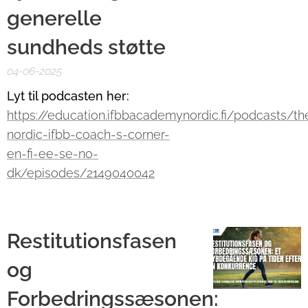
generelle
sundheds støtte
04-06-2025
Lyt til podcasten her:
https://education.ifbbacademynordic.fi/podcasts/th
nordic-ifbb-coach-s-corner-
en-fi-ee-se-no-
dk/episodes/2149040042
Restitutionsfasen
og
Forbedringssæsonen: