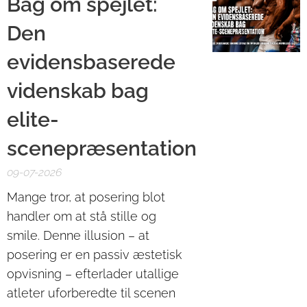
Bag om spejlet:
Den
evidensbaserede
videnskab bag
elite-
scenepræsentation
09-07-2026
Mange tror, at posering blot
handler om at stå stille og
smile. Denne illusion – at
posering er en passiv æstetisk
opvisning – efterlader utallige
atleter uforberedte til scenen