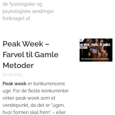
de fysiologiske og
psykologiske ændringer
forårsaget af...
Peak Week –
Farvel til Gamle
Metoder
04-12-2024
Peak week
er konkurrencens
uge. For de fleste konkurrenter
virker peak week som et
vendepunkt, da det er "ugen,
hvor formen skal frem" – eller