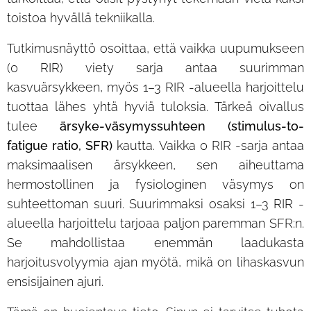
toistoa hyvällä tekniikalla.
Tutkimusnäyttö osoittaa, että vaikka uupumukseen
(0 RIR) viety sarja antaa suurimman
kasvuärsykkeen, myös 1–3 RIR -alueella harjoittelu
tuottaa lähes yhtä hyviä tuloksia. Tärkeä oivallus
tulee
ärsyke-väsymyssuhteen (stimulus-to-
fatigue ratio, SFR)
kautta. Vaikka 0 RIR -sarja antaa
maksimaalisen ärsykkeen, sen aiheuttama
hermostollinen ja fysiologinen väsymys on
suhteettoman suuri. Suurimmaksi osaksi 1–3 RIR -
alueella harjoittelu tarjoaa paljon paremman SFR:n.
Se mahdollistaa enemmän laadukasta
harjoitusvolyymia ajan myötä, mikä on lihaskasvun
ensisijainen ajuri.