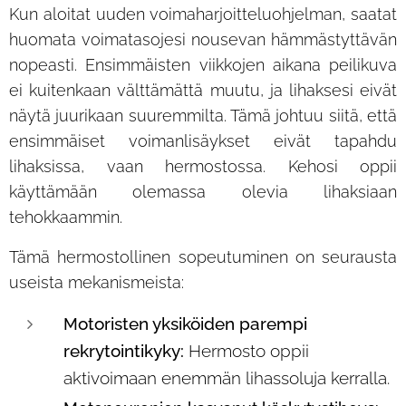
Kun aloitat uuden voimaharjoitteluohjelman, saatat
huomata voimatasojesi nousevan hämmästyttävän
nopeasti. Ensimmäisten viikkojen aikana peilikuva
ei kuitenkaan välttämättä muutu, ja lihaksesi eivät
näytä juurikaan suuremmilta. Tämä johtuu siitä, että
ensimmäiset voimanlisäykset eivät tapahdu
lihaksissa, vaan hermostossa. Kehosi oppii
käyttämään olemassa olevia lihaksiaan
tehokkaammin.
Tämä hermostollinen sopeutuminen on seurausta
useista mekanismeista:
otoristen yksiköiden parempi
M
rekrytointikyky:
Hermosto oppii
aktivoimaan enemmän lihassoluja kerralla.