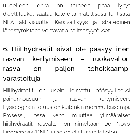
uudelleen: ehkä on tarpeen pitää lyhyt
dieettitauko, säätää kaloreita maltillisesti tai lisätä
NEAT-aktiivisuutta. Kärsivällisyys ja strateginen
lähestymistapa voittavat aina itsesyytökset.
6. Hiilihydraatit eivät ole pääsyyllinen
rasvan kertymiseen – ruokavalion
rasva on paljon tehokkaampi
varastoituja
Hiilihydraatit on usein leimattu pääsyylliseksi
painonnousuun ja rasvan kertymiseen.
Fysiologinen totuus on kuitenkin monimutkaisempi.
Prosessi, jossa keho muuttaa ylimääräiset
hiilihydraatit rasvaksi, on nimeltään De Novo
Lipogenesis (DNL), ja se on yllättävän tehoton.