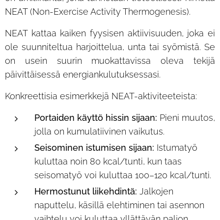
NEAT (Non-Exercise Activity Thermogenesis).
NEAT kattaa kaiken fyysisen aktiivisuuden, joka ei
ole suunniteltua harjoittelua, unta tai syömistä. Se
on usein suurin muokattavissa oleva tekijä
päivittäisessä energiankulutuksessasi.
Konkreettisia esimerkkejä NEAT-aktiviteeteista:
Portaiden käyttö hissin sijaan:
Pieni muutos,
jolla on kumulatiivinen vaikutus.
Seisominen istumisen sijaan:
Istumatyö
kuluttaa noin 80 kcal/tunti, kun taas
seisomatyö voi kuluttaa 100–120 kcal/tunti.
Hermostunut liikehdintä:
Jalkojen
naputtelu, käsillä elehtiminen tai asennon
vaihtelu voi kuluttaa yllättävän paljon