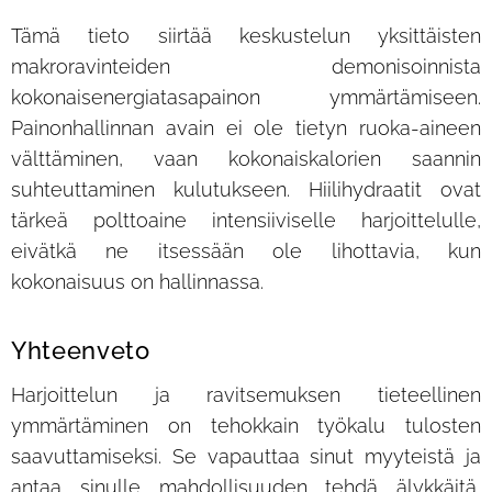
Tämä tieto siirtää keskustelun yksittäisten
makroravinteiden demonisoinnista
kokonaisenergiatasapainon ymmärtämiseen.
Painonhallinnan avain ei ole tietyn ruoka-aineen
välttäminen, vaan kokonaiskalorien saannin
suhteuttaminen kulutukseen. Hiilihydraatit ovat
tärkeä polttoaine intensiiviselle harjoittelulle,
eivätkä ne itsessään ole lihottavia, kun
kokonaisuus on hallinnassa.
Yhteenveto
Harjoittelun ja ravitsemuksen tieteellinen
ymmärtäminen on tehokkain työkalu tulosten
saavuttamiseksi. Se vapauttaa sinut myyteistä ja
antaa sinulle mahdollisuuden tehdä älykkäitä,