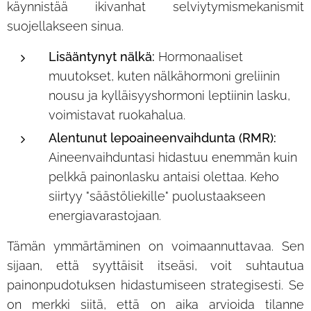
käynnistää ikivanhat selviytymismekanismit
suojellakseen sinua.
Lisääntynyt nälkä:
Hormonaaliset
muutokset, kuten nälkähormoni greliinin
nousu ja kylläisyyshormoni leptiinin lasku,
voimistavat ruokahalua.
Alentunut lepoaineenvaihdunta (RMR):
Aineenvaihduntasi hidastuu enemmän kuin
pelkkä painonlasku antaisi olettaa. Keho
siirtyy "säästöliekille" puolustaakseen
energiavarastojaan.
Tämän ymmärtäminen on voimaannuttavaa. Sen
sijaan, että syyttäisit itseäsi, voit suhtautua
painonpudotuksen hidastumiseen strategisesti. Se
on merkki siitä, että on aika arvioida tilanne