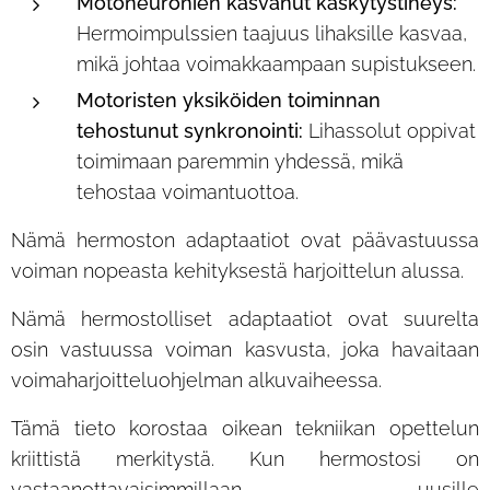
Motoneuronien kasvanut käskytystiheys:
Hermoimpulssien taajuus lihaksille kasvaa,
mikä johtaa voimakkaampaan supistukseen.
Motoristen yksiköiden toiminnan
tehostunut synkronointi:
Lihassolut oppivat
toimimaan paremmin yhdessä, mikä
tehostaa voimantuottoa.
Nämä hermoston adaptaatiot ovat päävastuussa
voiman nopeasta kehityksestä harjoittelun alussa.
Nämä hermostolliset adaptaatiot ovat suurelta
osin vastuussa voiman kasvusta, joka havaitaan
voimaharjoitteluohjelman alkuvaiheessa.
Tämä tieto korostaa oikean tekniikan opettelun
kriittistä merkitystä. Kun hermostosi on
vastaanottavaisimmillaan uusille