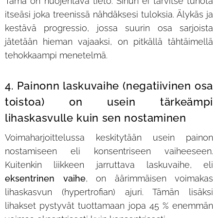
Tämä on huojentava tieto. Sinun ei tarvitse tuhota
itseäsi joka treenissä nähdäksesi tuloksia. Älykäs ja
kestävä progressio, jossa suurin osa sarjoista
jätetään hieman vajaaksi, on pitkällä tähtäimellä
tehokkaampi menetelmä.
4. Painonn laskuvaihe (negatiivinen osa
toistoa) on usein tärkeämpi
lihaskasvulle kuin sen nostaminen
Voimaharjoittelussa keskitytään usein painon
nostamiseen eli konsentriseen vaiheeseen.
Kuitenkin liikkeen jarruttava laskuvaihe, eli
eksentrinen vaihe
, on äärimmäisen voimakas
lihaskasvun (hypertrofian) ajuri. Tämän lisäksi
lihakset pystyvät tuottamaan jopa 45 % enemmän