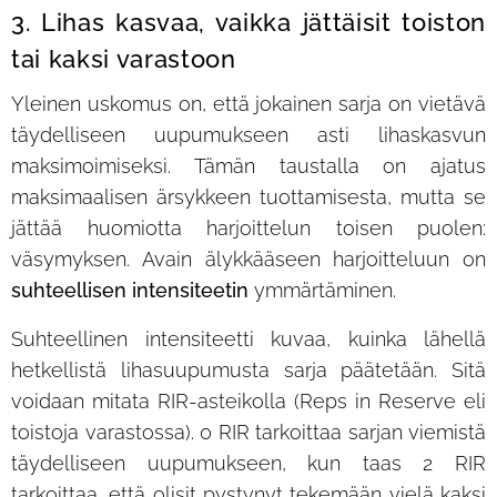
3. Lihas kasvaa, vaikka jättäisit toiston
tai kaksi varastoon
Yleinen uskomus on, että jokainen sarja on vietävä
täydelliseen uupumukseen asti lihaskasvun
maksimoimiseksi. Tämän taustalla on ajatus
maksimaalisen ärsykkeen tuottamisesta, mutta se
jättää huomiotta harjoittelun toisen puolen:
väsymyksen. Avain älykkääseen harjoitteluun on
suhteellisen intensiteetin
ymmärtäminen.
Suhteellinen intensiteetti kuvaa, kuinka lähellä
hetkellistä lihasuupumusta sarja päätetään. Sitä
voidaan mitata RIR-asteikolla (Reps in Reserve eli
toistoja varastossa). 0 RIR tarkoittaa sarjan viemistä
täydelliseen uupumukseen, kun taas 2 RIR
tarkoittaa, että olisit pystynyt tekemään vielä kaksi