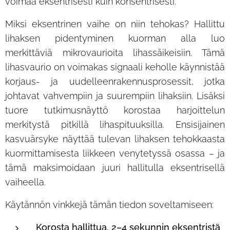
voimaa eksentrisesti kuin konsentrisesti.
Miksi eksentrinen vaihe on niin tehokas? Hallittu
lihaksen pidentyminen kuorman alla luo
merkittäviä mikrovaurioita lihassäikeisiin. Tämä
lihasvaurio on voimakas signaali keholle käynnistää
korjaus- ja uudelleenrakennusprosessit, jotka
johtavat vahvempiin ja suurempiin lihaksiin. Lisäksi
tuore tutkimusnäyttö korostaa harjoittelun
merkitystä pitkillä lihaspituuksilla. Ensisijainen
kasvuärsyke näyttää tulevan lihaksen tehokkaasta
kuormittamisesta liikkeen venytetyssä osassa – ja
tämä maksimoidaan juuri hallitulla eksentrisellä
vaiheella.
Käytännön vinkkejä tämän tiedon soveltamiseen:
Korosta hallittua, 2–4 sekunnin eksentristä