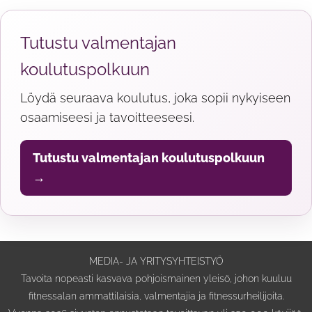
Tutustu valmentajan
koulutuspolkuun
Löydä seuraava koulutus, joka sopii nykyiseen
osaamiseesi ja tavoitteeseesi.
Tutustu valmentajan koulutuspolkuun
→
MEDIA- JA YRITYSYHTEISTYÖ
Tavoita nopeasti kasvava pohjoismainen yleisö, johon kuuluu
fitnessalan ammattilaisia, valmentajia ja fitnessurheilijoita.