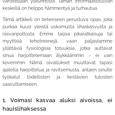
varoitellaan ylikunnosta. Tämän informaatiotulvan
keskellä on helppo hämmentyä ja turhautua.
Tämä artikkeli on tieteeseen perustuva opas, joka
purkaa kuusi yleistä uskomusta lihaskasvusta ja
rasvanpoltosta. Emme tarjoa pikaratkaisuja tai
myyttisiä tehotreenejä, vaan paljastamme
yllättäviä fysiologisia totuuksia, jotka auttavat
sinua harjoittelemaan älykkäämmin – ei vain
kovemmin. Nämä oivallukset muuttavat tapasi
ajatella harjoittelua ja ravitsemusta, antaen sinulle
työkalut todellisten ja kestävien tulosten
saavuttamiseen.
1. Voimasi kasvaa aluksi aivoissa, ei
hauislihaksessa