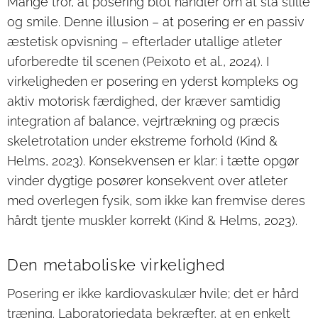
Mange tror, at posering blot handler om at stå stille
og smile. Denne illusion – at posering er en passiv
æstetisk opvisning – efterlader utallige atleter
uforberedte til scenen (Peixoto et al., 2024). I
virkeligheden er posering en yderst kompleks og
aktiv motorisk færdighed, der kræver samtidig
integration af balance, vejrtrækning og præcis
skeletrotation under ekstreme forhold (Kind &
Helms, 2023). Konsekvensen er klar: i tætte opgør
vinder dygtige posører konsekvent over atleter
med overlegen fysik, som ikke kan fremvise deres
hårdt tjente muskler korrekt (Kind & Helms, 2023).
Den metaboliske virkelighed
Posering er ikke kardiovaskulær hvile; det er hård
træning. Laboratoriedata bekræfter, at en enkelt