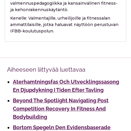
valmennuspedagogiikka ja kansainvälinen fitness-
ja kehonrakennuskäytäntö.
Kenelle:
Valmentajille, urheilijoille ja fitnessalan
ammattilaisille, jotka haluavat näyttöön perustuvan
IFBB-koulutuspolun.
Aiheeseen liittyvää luettavaa
Aterhamtningsfas Och Utvecklingssasong
En Djupdykning I Tiden Efter Tavling
Beyond The Spotlight Navigating Post
Competition Recovery In Fitness And
Bodybuilding
Bortom Spegeln Den Evidensbaserade