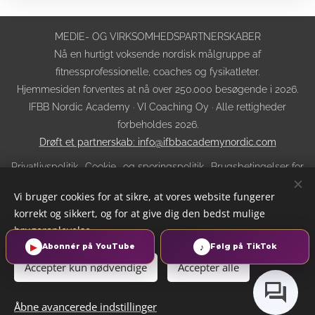
MEDIE- OG VIRKSOMHEDSPARTNERSKABER
Nå en hurtigt voksende nordisk målgruppe af
fitnessprofessionelle, coaches og fysikatleter.
Hjemmesiden forventes at nå over 250.000 besøgende i 2026.
IFBB Nordic Academy · VI Coaching Oy · Alle rettigheder
forbeholdes 2026.
Drøft et partnerskab: info@ifbbacademynordic.com
Privatlivspolitik
·
Cookie- og sporingspolitik
·
Brugsbetingelser for
webstedet
·
Købs-, afbestillings- og refusionsvilkår
·
AI-
Vi bruger cookies for at sikre, at vores website fungerer
gennemsigtighed
korrekt og sikkert, og for at give dig den bedst mulige
Cookies
brugeroplevelse.
▶
♪
Abonnér på YouTube
Følg på TikTok
Sprog
Accepter kun nødvendige
Accepter alle
Suomi
English
Svenska
Eesti keel
Norsk
Dansk
Русский
Åbne avancerede indstillinger