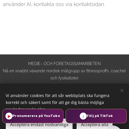
använder AI, kontakta oss via kontaktsidan.
MEDIE- OCH FÖRETAGSSAMARBETEN
Nå en snabbt växande nordisk målgrupp av fitnessproffs, coacher
och fysikatleter.
Webbplatsen beräknas nå över 250 000 besökare under 2026.
IFBB Nordic Academy · VI Coaching Oy · Alla rättigheter
Vi använder cookies för att vår webbplats ska fungera
förbehållna 2026.
korrekt och säkert samt för att ge dig bästa möjliga
Diskutera ett samarbete: info@ifbbacademynordic.com
användarupplevelse.
▶
♪
Prenumerera på YouTube
Följ på TikTok
Integritetsmeddelande
·
Cookie- och spårningspolicy
·
Acceptera endast nödvändiga
Acceptera alla
Användarvillkor för webbplatsen
·
Köp-, avboknings- och