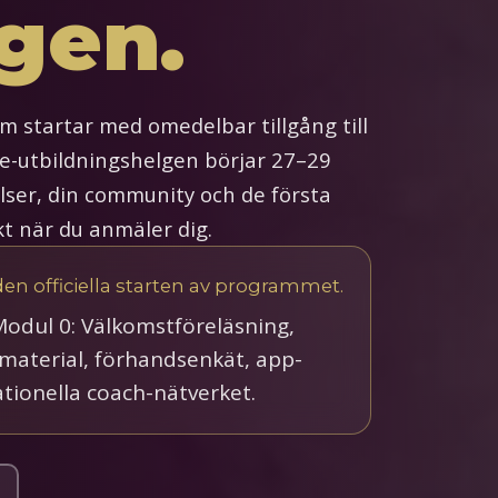
gen.
 startar med omedelbar tillgång till
ve-utbildningshelgen börjar 27–29
ser, din community och de första
t när du anmäler dig.
den officiella starten av programmet.
 Modul 0: Välkomstföreläsning,
tmaterial, förhandsenkät, app-
ationella coach-nätverket.