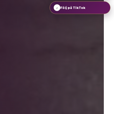
♪
Följ på TikTok