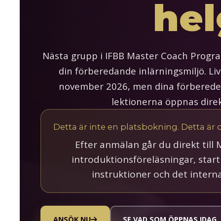
hel
Nästa grupp i IFBB Master Coach Program
din förberedande inlärningsmiljö. Li
november 2026, men dina förberedel
lektionerna öppnas direk
Detta är inte en platsbokning. Detta är 
Efter anmälan går du direkt till
introduktionsföreläsningar, star
instruktioner och det intern
ANSÖK NU
SE VAD SOM ÖPPNAS IDAG