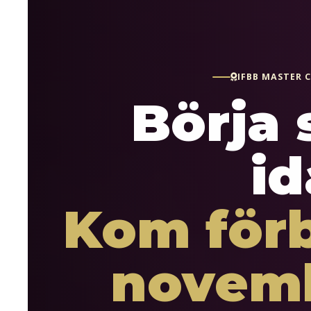
IFBB MASTER C
Börja 
id
Kom förb
novemb