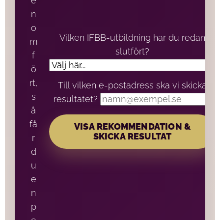
e
n
o
Vilken IFBB-utbildning har du redan
m
slutfört?
f
ö
rt,
Till vilken e-postadress ska vi skicka
s
resultatet?
å
få
VISA REKOMMENDATION &
SKICKA RESULTAT
r
d
u
e
n
p