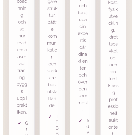
coac
gare
kost,
och
hnin
struk
fysik
fördj
g
tur,
utve
upa
och
bättr
cklin
din
se
e
g,
expe
hur
kom
idrot
rtis
evid
muni
tsps
där
ensb
katio
ykol
dina
aser
n
ogi
klien
ad
och
och
ter
träni
stark
en
beh
ng
are
först
över
bygg
besl
klass
den
s
utsfa
ig
som
upp i
ttan
prof
mest
prakt
de.
essio
.
iken.
nell
I
aukt
A
F
G
d
orite
B
r
v
B
t.
u