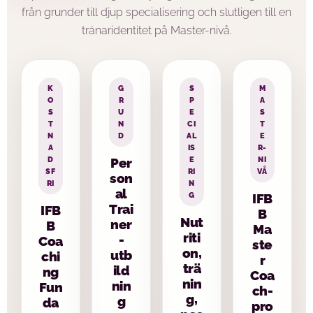
från grunder till djup specialisering och slutligen till en
tränaridentitet på Master-nivå.
K
G
S
M
O
R
P
A
S
U
E
S
T
N
CI
T
N
D
AL
E
A
IS
R-
D
E
NI
Per
SF
RI
VÅ
son
RI
N
al
G
IFB
Trai
IFB
B
Nut
ner
B
Ma
riti
-
Coa
ste
on,
utb
chi
r
trä
ild
ng
Coa
nin
nin
Fun
ch-
g,
g
da
pro