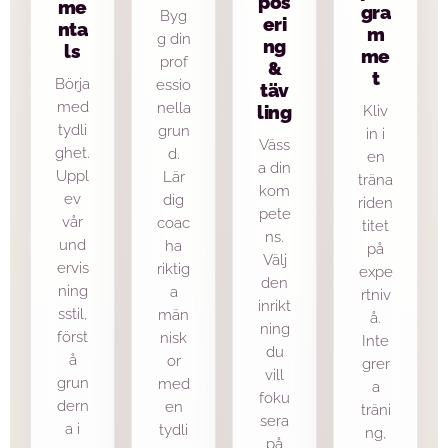
pos
me
gra
Byg
eri
nta
m
g din
ng
ls
me
prof
&
t
Börja
essio
täv
med
nella
ling
Kliv
tydli
grun
in i
Väss
ghet.
d.
en
a din
Uppl
Lär
träna
kom
ev
dig
riden
pete
vår
coac
titet
ns.
und
ha
på
Välj
ervis
riktig
expe
den
ning
a
rtniv
inrikt
sstil,
män
å.
ning
först
nisk
Inte
du
å
or
grer
vill
grun
med
a
foku
dern
en
träni
sera
a i
tydli
ng,
på