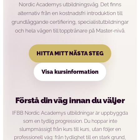
Nordic Academys utbildningsväg. Det finns
alternativ från en kostnadsfri introduktion till
grundläggande certifiering, specialistutbildningar
och hela vägen till topptränare på Master-nivå.
HITTA MITT NÄSTA STEG
Visa kursinformation
Förstå din väg innan du väljer
IFBB Nordic Academys utbildningar är uppbyggda
som en tydlig progression. Du hoppar inte
slumpmässigt från kurs till kurs, utan följer en
professionell väg: från tydlighet till en stark grund,